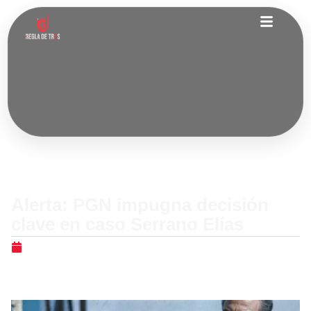
Nacionales
Alerta: PGN impugna decisión
clave en caso Serrano Elías
febrero 19, 2026