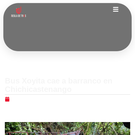
Nacionales
Bus Xoyita cae a barranco en
Chichicastenango
junio 21, 2026