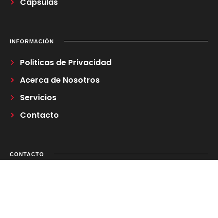
Cápsulas
INFORMACIÓN
Politicas de Privacidad
Acerca de Nosotros
Servicios
Contacto
CONTACTO
Correo Electrónico
regladetrestv@gmail.com
2026
Regla de Tres TV.
Todos los derechos reservados.