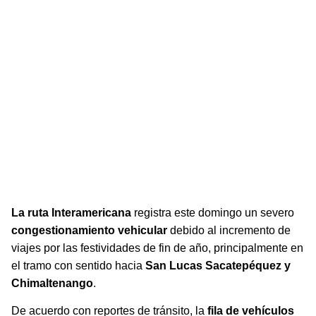
La ruta Interamericana registra un severo
congestionamiento vehicular debido al incremento de
viajes por las festividades de fin de año.
La ruta Interamericana
registra este domingo un severo
congestionamiento vehicular
debido al incremento de
viajes por las festividades de fin de año, principalmente en
el tramo con sentido hacia
San Lucas Sacatepéquez y
Chimaltenango
.
De acuerdo con reportes de tránsito, la
fila de vehículos