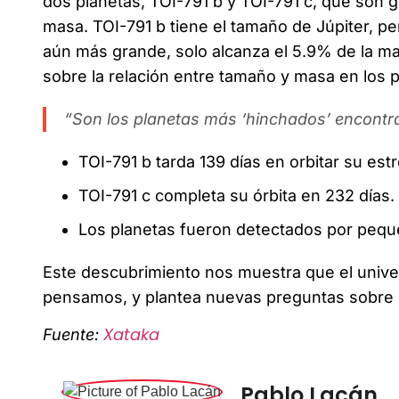
dos planetas, TOI-791 b y TOI-791 c, que son
masa. TOI-791 b tiene el tamaño de Júpiter, p
aún más grande, solo alcanza el 5.9% de la mas
sobre la relación entre tamaño y masa en los p
“Son los planetas más ‘hinchados’ encontr
TOI-791 b tarda 139 días en orbitar su estre
TOI-791 c completa su órbita en 232 días.
Los planetas fueron detectados por pequeñ
Este descubrimiento nos muestra que el univ
pensamos, y plantea nuevas preguntas sobre la
Xataka
Fuente:
Pablo Lacán