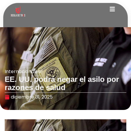
Internacionales
EE. UU. podrá negar el asilo por
razones de salud
diciembre 31, 2025