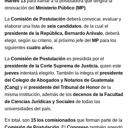
martes 13
para llamar a la postuladora que dirigirá la
renovación del
Ministerio Público (MP)
.
La
Comisión de Postulación
deberá convocar, evaluar y
elaborar una lista de
seis candidatos
, de la cual el
presidente de la República, Bernardo Arévalo
, deberá
elegir, según su criterio, al próximo jefe del
MP
para los
siguientes
cuatro años
.
La
Comisión de Postulación
es presidida por el
presidente de la Corte Suprema de Justicia
, quien este
jueves
intentará elegirlo. También la integra el
presidente
del Colegio de Abogados y Notarios de Guatemala
(Cang)
y el
presidente del Tribunal de Honor
de la
misma institución, además de los
decenos de la Facultad
de Ciencias Jurídicas y Sociales
de todas las
universidades del país.
En total, son
15 los comisionados
que forman parte de la
Comisión de Postulación
. El
Congreso
también agendó