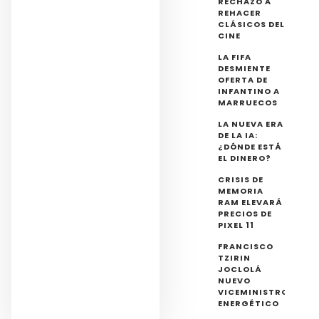
RECHAZO A
REHACER
CLÁSICOS DEL
CINE
LA FIFA
DESMIENTE
OFERTA DE
INFANTINO A
MARRUECOS
LA NUEVA ERA
DE LA IA:
¿DÓNDE ESTÁ
EL DINERO?
CRISIS DE
MEMORIA
RAM ELEVARÁ
PRECIOS DE
PIXEL 11
FRANCISCO
TZIRIN
JOCLOLÁ
NUEVO
VICEMINISTRO
ENERGÉTICO