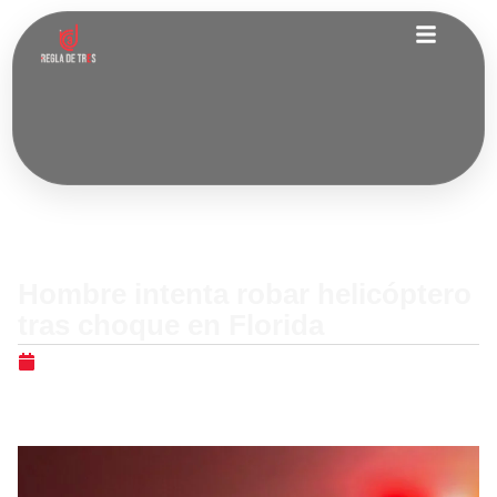
Internacionales
Hombre intenta robar helicóptero
tras choque en Florida
junio 20, 2026