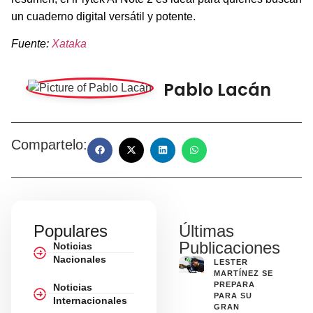
un cuaderno digital versátil y potente.
Fuente:
Xataka
Pablo Lacán
Compartelo:
Populares
Últimas
Publicaciones
Noticias
Nacionales
LESTER
MARTÍNEZ SE
PREPARA
Noticias
PARA SU
Internacionales
GRAN