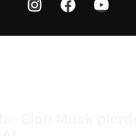
ta: Elon Musk pierd
nAI