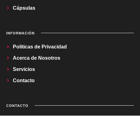
Cápsulas
INFORMACIÓN
Politicas de Privacidad
Acerca de Nosotros
Servicios
Contacto
CONTACTO
Correo Electrónico
regladetrestv@gmail.com
2026
Regla de Tres TV.
Todos los derechos reservados.