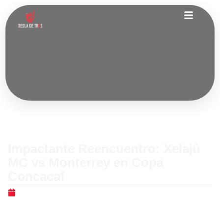
Nacionales
Impactante Reencuentro: Xelajú
MC vs Monterrey en Copa
Concacaf
febrero 4, 2026