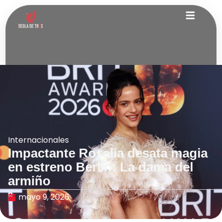
Internacionales
Impactante Rosalía desata magia
en estreno Berlín: La dama del
armiño
mayo 9, 2026