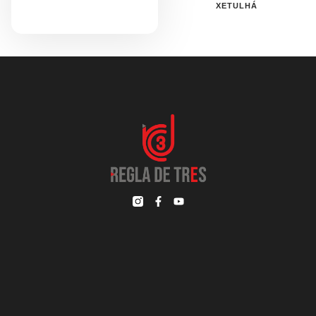
XETULHÁ