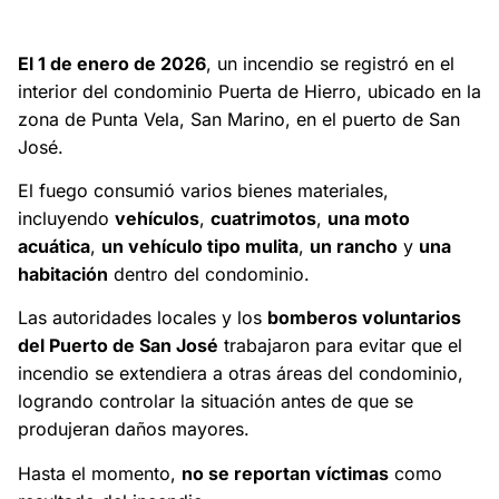
Un incendio afectó un condominio en el puerto de San José,
consumiendo varios bienes materiales.
El 1 de enero de 2026
, un incendio se registró en el
interior del condominio Puerta de Hierro, ubicado en la
zona de Punta Vela, San Marino, en el puerto de San
José.
El fuego consumió varios bienes materiales,
incluyendo
vehículos
,
cuatrimotos
,
una moto
acuática
,
un vehículo tipo mulita
,
un rancho
y
una
habitación
dentro del condominio.
Las autoridades locales y los
bomberos voluntarios
del Puerto de San José
trabajaron para evitar que el
incendio se extendiera a otras áreas del condominio,
logrando controlar la situación antes de que se
produjeran daños mayores.
Hasta el momento,
no se reportan víctimas
como