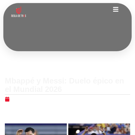
Internacionales
Mbappé y Messi: Duelo épico en
el Mundial 2026
junio 30, 2026