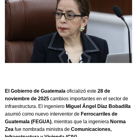
El Gobierno de Guatemala ha designado a la ingeniera Norma
Zea como la nueva ministra de Comunicaciones,
Infraestructura y Vivienda.
El Gobierno de Guatemala
oficializó este
28 de
noviembre de 2025
cambios importantes en el sector de
infraestructura. El ingeniero
Miguel Ángel Díaz Bobadilla
asumió como nuevo interventor de
Ferrocarriles de
Guatemala (FEGUA)
, mientras que la ingeniera
Norma
Zea
fue nombrada ministra de
Comunicaciones,
Infraestructura y Vivienda (CIV)
.