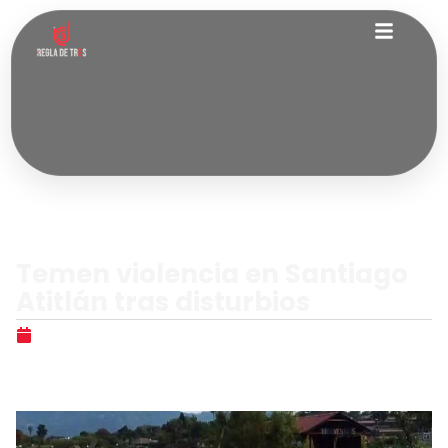
Nacionales
Temen violencia en Santiago
Atitlán tras disturbios
julio 2, 2026