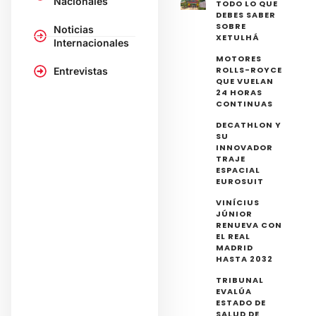
Nacionales
TODO LO QUE
DEBES SABER
SOBRE
Noticias
XETULHÁ
Internacionales
MOTORES
ROLLS-ROYCE
Entrevistas
QUE VUELAN
24 HORAS
CONTINUAS
DECATHLON Y
SU
INNOVADOR
TRAJE
ESPACIAL
EUROSUIT
VINÍCIUS
JÚNIOR
RENUEVA CON
EL REAL
MADRID
HASTA 2032
TRIBUNAL
EVALÚA
ESTADO DE
SALUD DE