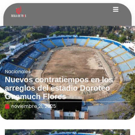
Nacionales
Nuevos contratiempos en los
arreglos del estadio Doroteo
Guamuch Flores
noviembre 21, 2025